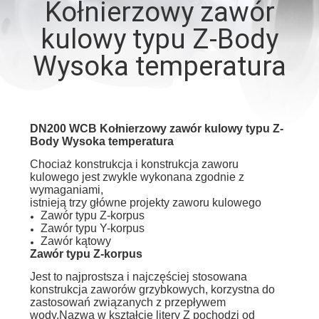
Kołnierzowy zawór
KONTROLA
kulowy typu Z-Body
JAKOŚCI
Wysoka temperatura
SKONTAKTUJ
SIĘ
Z
DN200 WCB Kołnierzowy zawór kulowy typu Z-
Body Wysoka temperatura
NAMI
Chociaż konstrukcja i konstrukcja zaworu
kulowego jest zwykle wykonana zgodnie z
wymaganiami,
AKTUALNOŚCI
istnieją trzy główne projekty zaworu kulowego
Zawór typu Z-korpus
Zawór typu Y-korpus
POPROSIĆ
Zawór kątowy
Zawór typu Z-korpus
O
Jest to najprostsza i najczęściej stosowana
WYCENĘ
konstrukcja zaworów grzybkowych, korzystna do
zastosowań związanych z przepływem
wody.Nazwa w kształcie litery Z pochodzi od