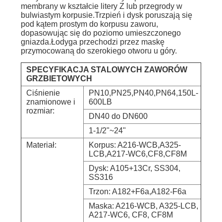
membrany w kształcie litery Z lub przegrody w
SITEMAP
bulwiastym korpusie.Trzpień i dysk poruszają się
pod kątem prostym do korpusu zaworu,
dopasowując się do poziomo umieszczonego
PRIVACY
gniazda.Łodyga przechodzi przez maskę
przymocowaną do szerokiego otworu u góry.
POLICY
SPECYFIKACJA STALOWYCH ZAWORÓW
GRZBIETOWYCH
Ciśnienie
PN10,PN25,PN40,PN64,150L-
znamionowe i
600LB
rozmiar:
DN40 do DN600
1-1/2"~24"
Materiał:
Korpus: A216-WCB,A325-
LCB,A217-WC6,CF8,CF8M
Dysk: A105+13Cr, SS304,
SS316
Trzon: A182+F6a,A182-F6a
Maska: A216-WCB, A325-LCB,
A217-WC6, CF8, CF8M