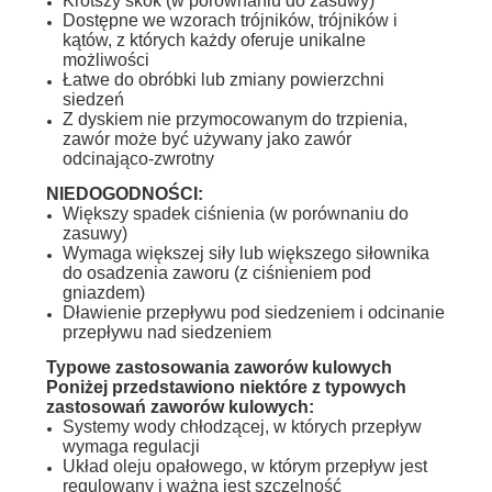
Krótszy skok (w porównaniu do zasuwy)
Dostępne we wzorach trójników, trójników i
kątów, z których każdy oferuje unikalne
możliwości
Łatwe do obróbki lub zmiany powierzchni
siedzeń
Z dyskiem nie przymocowanym do trzpienia,
zawór może być używany jako zawór
odcinająco-zwrotny
NIEDOGODNOŚCI:
Większy spadek ciśnienia (w porównaniu do
zasuwy)
Wymaga większej siły lub większego siłownika
do osadzenia zaworu (z ciśnieniem pod
gniazdem)
Dławienie przepływu pod siedzeniem i odcinanie
przepływu nad siedzeniem
Typowe zastosowania zaworów kulowych
Poniżej przedstawiono niektóre z typowych
zastosowań zaworów kulowych:
Systemy wody chłodzącej, w których przepływ
wymaga regulacji
Układ oleju opałowego, w którym przepływ jest
regulowany i ważna jest szczelność