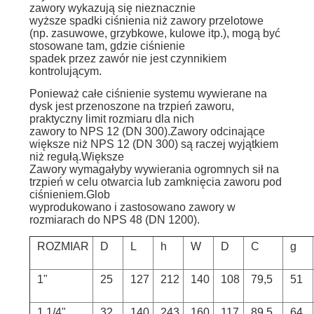
zawory wykazują się nieznacznie
wyższe spadki ciśnienia niż zawory przelotowe
(np. zasuwowe, grzybkowe, kulowe itp.), mogą być
stosowane tam, gdzie ciśnienie
spadek przez zawór nie jest czynnikiem
kontrolującym.
Ponieważ całe ciśnienie systemu wywierane na
dysk jest przenoszone na trzpień zaworu,
praktyczny limit rozmiaru dla nich
zawory to NPS 12 (DN 300).Zawory odcinające
większe niż NPS 12 (DN 300) są raczej wyjątkiem
niż regułą.Większe
Zawory wymagałyby wywierania ogromnych sił na
trzpień w celu otwarcia lub zamknięcia zaworu pod
ciśnieniem.Glob
wyprodukowano i zastosowano zawory w
rozmiarach do NPS 48 (DN 1200).
ROZMIAR
D
L
h
W
D
C
g
1"
25
127
212
140
108
79,5
51
1 1/4"
32
140
243
160
117
89,5
64