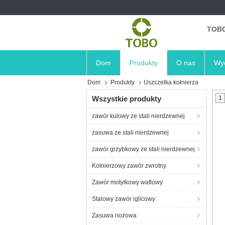
TOBO
Dom
Produkty
O nas
Wyc
Dom
Produkty
Uszczelka kołnierza
Wszystkie produkty
1
zawór kulowy ze stali nierdzewnej
zasuwa ze stali nierdzewnej
zawór grzybkowy ze stali nierdzewnej
Kołnierzowy zawór zwrotny
Zawór motylkowy waflowy
Stalowy zawór iglicowy
Zasuwa nożowa