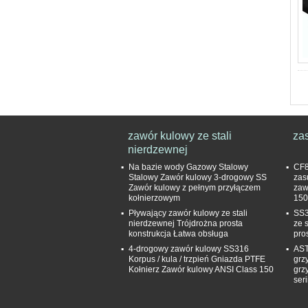
zawór kulowy ze stali
za
nierdzewnej
Na bazie wody Gazowy Stalowy
CF8
Stalowy Zawór kulowy 3-drogowy SS
zas
Zawór kulowy z pełnym przyłączem
zaw
kołnierzowym
150
Pływający zawór kulowy ze stali
SS3
nierdzewnej Trójdrożna prosta
ze 
konstrukcja Łatwa obsługa
pro
4-drogowy zawór kulowy SS316
AST
Korpus / kula / trzpień Gniazda PTFE
grz
Kołnierz Zawór kulowy ANSI Class 150
grz
seri