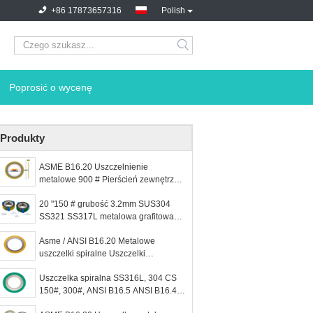
+86 17873657316
Polish
Poprosić o wycenę
Produkty
ASME B16.20 Uszczelnienie
metalowe 900 # Pierścień zewnętrzny
ze stali węglowej Pierścień
20 "150 # grubość 3.2mm SUS304
wewnętrzny ze stali nierdzewnej 304
SS321 SS317L metalowa grafitowa
Wypełniacz grafitowy z podniesionym
spiralna uszczelka uzwojona wysokie
kołnierzem Spirala
Asme / ANSI B16.20 Metalowe
ciśnienie i temperatura ASME B16.20
uszczelki spiralne Uszczelki
kołnierzowe Uszczelki zaworów
Uszczelka spiralna SS316L, 304 CS
150#, 300#, ANSI B16.5 ANSI B16.47
A/B