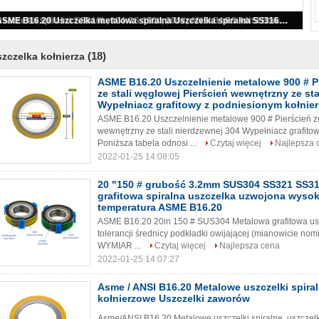
ASME B16.20 Uszczelnienie metalowe 900 # Pierścień zewnętrzny ze stali węglowej Pierścień wewnętrzny ze stali nierdzewnej 304 Wypełniacz grafitowy z podniesionym kołnierzem Spirala
(18)
zczelka kołnierza
ASME B16.20 Uszczelnienie metalowe 900 # P
ze stali węglowej Pierścień wewnętrzny ze sta
Wypełniacz grafitowy z podniesionym kołnier
ASME B16.20 Uszczelnienie metalowe 900 # Pierścień ze
wewnętrzny ze stali nierdzewnej 304 Wypełniacz grafitow
Poniższa tabela odnosi ...
Czytaj więcej
Najlepsza 
2022-01-25 14:08:05
20 "150 # grubość 3.2mm SUS304 SS321 SS3
grafitowa spiralna uszczelka uzwojona wysoki
temperatura ASME B16.20
ASME B16.20 20in 150 # SUS304 Metalowa grafitowa uszc
tolerancji średnicy podkładki owijającej (mianowicie nom
WYMIAR ...
Czytaj więcej
Najlepsza cena
2022-01-25 14:07:27
Asme / ANSI B16.20 Metalowe uszczelki spiral
kołnierzowe Uszczelki zaworów
Asme/ANSI B16.20 Metalowe uszczelki spiralne, uszczelk