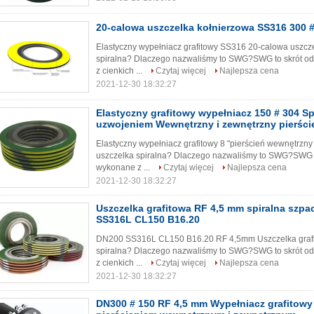
20-calowa uszczelka kołnierzowa SS316 300 #
Elastyczny wypełniacz grafitowy SS316 20-calowa uszczel
spiralna? Dlaczego nazwaliśmy to SWG?SWG to skrót od
z cienkich ...
Czytaj więcej
Najlepsza cena
2021-12-30 18:32:27
Elastyczny grafitowy wypełniacz 150 # 304 Sp
uzwojeniem Wewnętrzny i zewnętrzny pierści
Elastyczny wypełniacz grafitowy 8 "pierścień wewnętrzny 
uszczelka spiralna? Dlaczego nazwaliśmy to SWG?SWG to
wykonane z ...
Czytaj więcej
Najlepsza cena
2021-12-30 18:32:27
Uszczelka grafitowa RF 4,5 mm spiralna szp
SS316L CL150 B16.20
DN200 SS316L CL150 B16.20 RF 4,5mm Uszczelka grafito
spiralna? Dlaczego nazwaliśmy to SWG?SWG to skrót od
z cienkich ...
Czytaj więcej
Najlepsza cena
2021-12-30 18:32:27
DN300 # 150 RF 4,5 mm Wypełniacz grafitowy 