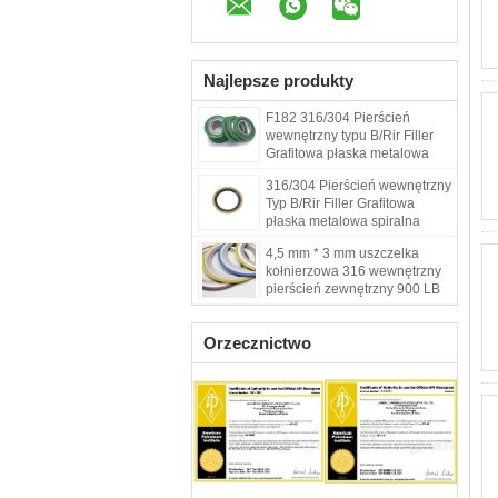
Najlepsze produkty
F182 316/304 Pierścień
wewnętrzny typu B/Rir Filler
Grafitowa płaska metalowa
uszczelka spiralna klasa 150
316/304 Pierścień wewnętrzny
do rurociągów naftowych i
Typ B/Rir Filler Grafitowa
gazowych Morze
płaska metalowa spiralna
uszczelka rany Maksymalne
4,5 mm * 3 mm uszczelka
ciśnienie 100 BAR 150lb
kołnierzowa 316 wewnętrzny
300lb
pierścień zewnętrzny 900 LB
uszczelka spiralna
Orzecznictwo