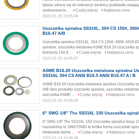
tabela odnosi się do tolerancji średnicy podkładki owija
zastosowania ...
Czytaj więcej
Najlepsza cena
2022-01-25 14:05:49
Uszczelka spiralna SS316L, 304 CS 150#, 300#
B16.47 A/B
Uszczelka spiralna SS316L, 304 CS 150#, 300#, ANSI B1
spiralne, uszczelka metalowa ASME B16.20 Uszczelka s
kołnierzy 150 #, ...
Czytaj więcej
Najlepsza cena
2022-01-25 14:05:07
ASME B16.20 Uszczelka metalowa spiralna Us
SS316L 304 CS ANSI B16.5 ANSI B16.47 A / B
ASME B16.20 Uszczelka metalowa spiralna Uszczelka s
A/B Opis produktu Uszczelki spiralne, uszczelka metal
uszczelka ASME ...
Czytaj więcej
Najlepsza cena
2022-01-25 14:05:04
6" SWG 1/8" Thx SS316L 150 Uszczelka spiral
6" SWG 1/8" Thx SS316L 150 Uszczelka spiralna klasy 15
nazwaliśmy to SWG?SWG to krótka forma uszczelek spiral
metalowej taśmy ...
Czytaj więcej
Najlepsza cena
2022-01-19 15:36:08