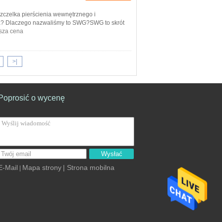
czelka pierścienia wewnętrznego i
lna? Dlaczego nazwaliśmy to SWG?SWG to skrót
sza cena
>|
Poprosić o wycenę
Wysłać
E-Mail
Mapa strony
| Strona mobilna
|