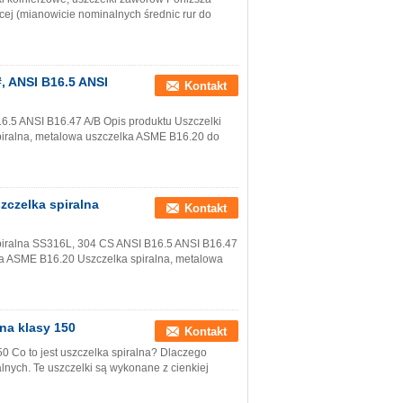
jącej (mianowicie nominalnych średnic rur do
, ANSI B16.5 ANSI
Kontakt
6.5 ANSI B16.47 A/B Opis produktu Uszczelki
piralna, metalowa uszczelka ASME B16.20 do
zczelka spiralna
Kontakt
piralna SS316L, 304 CS ANSI B16.5 ANSI B16.47
owa ASME B16.20 Uszczelka spiralna, metalowa
na klasy 150
Kontakt
0 Co to jest uszczelka spiralna? Dlaczego
nych. Te uszczelki są wykonane z cienkiej