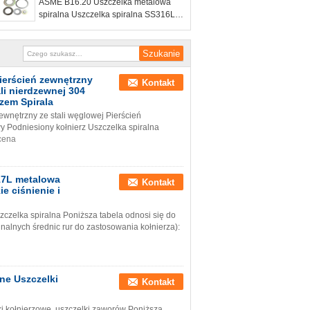
ASME B16.20 Uszczelka metalowa
spiralna Uszczelka spiralna SS316L
304 CS ANSI B16.5 ANSI B16.47 A / B
ierścień zewnętrzny
Kontakt
li nierdzewnej 304
zem Spirala
wnętrzny ze stali węglowej Pierścień
y Podniesiony kołnierz Uszczelka spiralna
cena
17L metalowa
Kontakt
e ciśnienie i
zelka spiralna Poniższa tabela odnosi się do
inalnych średnic rur do zastosowania kołnierza):
ne Uszczelki
Kontakt
i kołnierzowe, uszczelki zaworów Poniższa