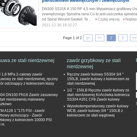
pierścieniem wewnętrznym i zewnętrznym
DN300 SS316 # 150 RF 4,5 mm Wypełniacz grafitowy Usz
zewnętrznego Spiralna rana Co to jest uszczelka spira
od Spiral Wound Gasket. Te ...
Czytaj więcej
Najlep
2021-12-30 18:32:27
Page 1 of 2
|<
<<
1
2
>>
suwa ze stali nierdzewnej
zawór grzybkowy ze stali
nierdzewnej
 1,6 MPa 2-calowy zawór
Ręczny zawór kulowy SS304 3/4 ''
uwowy ze stali nierdzewnej, ręczny
150LB, zawór kulowy z kołnierzem ze
ór odcinający z kołnierzem klasy
stali nierdzewnej
1/2 `` 150LB Ręczny zawór kulowy ze
04 DN100 PN16 Zawór zasuwowy
stali nierdzewnej Końcówka kołnierza
stali nierdzewnej malowany
SS304 A351 CF8 Zawór kulowy
szkowo
Wysokotemperaturowy zawór kulowy
M A126 1 "175 PSI - zawór
WCB, zawór kulowy 3/4 '' 150LB z
ybowy wznoszący - Zawór
kołnierzem ze stali węglowej
ybkowy z kołnierzem 10000 PSI
i H.