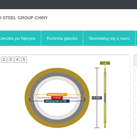
 STEEL GROUP CHINY
ieczka po fabryce
Kontrola jakości
Skontaktuj się z nami
2
3
4
5