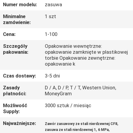
KONTROLA
Numer modelu:
zasuwa
JAKOŚCI
Minimalne
1 szt
zamówienie:
SKONTAKTUJ
Cena:
1-100
SIĘ
Szczegóły
Opakowanie wewnętrzne:
Z
pakowania:
opakowanie zamknięte w plastikowej
torbie Opakowanie zewnętrzne:
NAMI
opakowanie k
Czas dostawy:
3-5 dni
AKTUALNOŚCI
Zasady
D / A, D / P, T / T, Western Union,
płatności:
MoneyGram
POPROSIĆ
Możliwość
3000 sztuk / miesiąc
O
Supply:
WYCENĘ
Najważniejsze:
,
Zawór zasuwowy ze stali nierdzewnej CF8
,
,
zasuwa ze stali nierdzewnej 1
6 MPa