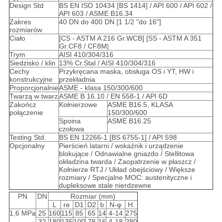
Design Std
BS EN ISO 10434 [BS 1414] / API 600 / API 602 /
API 603 / ASME B16.34
Zakres
40 DN do 400 DN [1 1/2 "do 16"]
rozmiarów
Ciało
[CS - ASTM A 216 Gr.WCB] [SS - ASTM A 351
Gr.CF8 / CF8M
]
Trym
AISI 410/304/316
Siedzisko / klin
13% Cr.Stal / AISI 410/304/316
Cechy
Przykręcana maska, obsługa OS i YT, HW i
konstrukcyjne
przekładnia
Proporcjonalnie
ASME - klasa 150/300/600
Twarzą w twarz
ASME B 16.10 / EN 558-1 / API 6D
Zakończ
Kołnierzowe
ASME B16.5, KLASA
połączenie
150/300/600
Spoina
ASME B16.25
czołowa
Testing Std.
BS EN 12266-1 [BS 6755-1] / API 598
Opcjonalny
Pierścień latarni / wskaźnik i urządzenie
blokujące / Odnawialne gniazdo / Stellitowa
okładzina twarda / Zaopatrzenie w płaszcz /
Kołnierze RTJ / Układ obejściowy / Większe
rozmiary / Specjalne MOC: austenityczne i
dupleksowe stale nierdzewne
PN
DN
Rozmiar (mm)
L
re
D1
D2
b
N-φ
H.
1,6 MPa
25
160
115
85
65
14
4-14
275
32
180
135
100
78
16
4-18
280