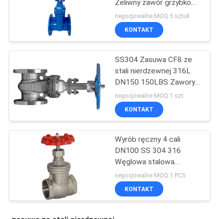
Żeliwny zawór grzybkowy
Typ podnoszenia
negocjowalne MOQ:5 sztuk
Ćwierćobrotowy ruch
KONTAKT
obrotowy Końce
kołnierzowe
SS304 Zasuwa CF8 ze
stali nierdzewnej 316L
DN150 150LBS Zawory
zasuwowe ASME B16.1
negocjowalne MOQ:1 szt
CL125
KONTAKT
Wyrób ręczny 4 cali
DN100 SS 304 316
Węglowa stalowa
nierdzewna 6 cali zawór
negocjowalne MOQ:1 PCS
bramkowy
KONTAKT