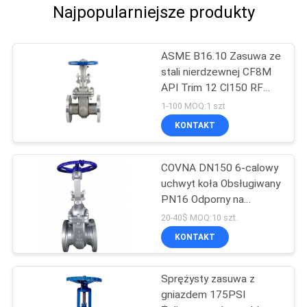
Najpopularniejsze produkty
ASME B16.10 Zasuwa ze
stali nierdzewnej CF8M
API Trim 12 Cl150 RF
Zasuwa kołnierzowa
1-100 MOQ:1 szt
KONTAKT
COVNA DN150 6-calowy
uchwyt koła Obsługiwany
PN16 Odporny na
wysokie ciśnienie koniec
20-40$ MOQ:10 szt.
kołnierza gniazda Stal
KONTAKT
nierdzewna 316
Sprężysty zasuwa z
gniazdem 175PSI