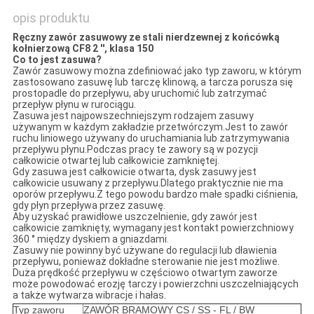
opis produktu
Ręczny zawór zasuwowy ze stali nierdzewnej z końcówką
kołnierzową CF8 2 '', klasa 150
Co to jest zasuwa?
Zawór zasuwowy można zdefiniować jako typ zaworu, w którym
zastosowano zasuwę lub tarczę klinową, a tarcza porusza się
prostopadle do przepływu, aby uruchomić lub zatrzymać
przepływ płynu w rurociągu.
Zasuwa jest najpowszechniejszym rodzajem zasuwy
używanym w każdym zakładzie przetwórczym.Jest to zawór
ruchu liniowego używany do uruchamiania lub zatrzymywania
przepływu płynu.Podczas pracy te zawory są w pozycji
całkowicie otwartej lub całkowicie zamkniętej.
Gdy zasuwa jest całkowicie otwarta, dysk zasuwy jest
całkowicie usuwany z przepływu.Dlatego praktycznie nie ma
oporów przepływu.Z tego powodu bardzo małe spadki ciśnienia,
gdy płyn przepływa przez zasuwę.
Aby uzyskać prawidłowe uszczelnienie, gdy zawór jest
całkowicie zamknięty, wymagany jest kontakt powierzchniowy
360 ° między dyskiem a gniazdami.
Zasuwy nie powinny być używane do regulacji lub dławienia
przepływu, ponieważ dokładne sterowanie nie jest możliwe.
Duża prędkość przepływu w częściowo otwartym zaworze
może powodować erozję tarczy i powierzchni uszczelniających
a także wytwarza wibracje i hałas.
Typ zaworu
ZAWÓR BRAMOWY CS / SS - FL / BW