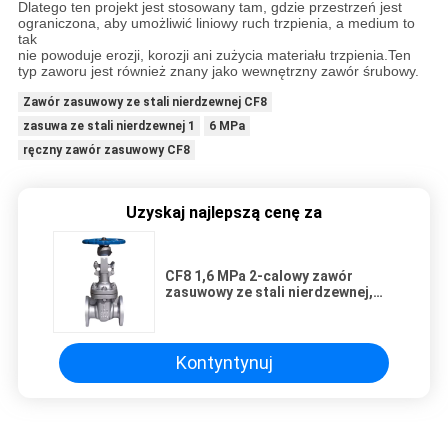
Dlatego ten projekt jest stosowany tam, gdzie przestrzeń jest
ograniczona, aby umożliwić liniowy ruch trzpienia, a medium to
tak
nie powoduje erozji, korozji ani zużycia materiału trzpienia.Ten
typ zaworu jest również znany jako wewnętrzny zawór śrubowy.
Zawór zasuwowy ze stali nierdzewnej CF8
zasuwa ze stali nierdzewnej 1
6 MPa
ręczny zawór zasuwowy CF8
Uzyskaj najlepszą cenę za
CF8 1,6 MPa 2-calowy zawór
zasuwowy ze stali nierdzewnej,
ręczny zawór odcinający z
kołnierzem klasy 150
Kontyntynuj