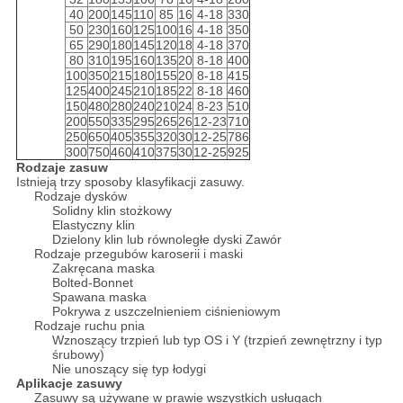
40
200
145
110
85
16
4-18
330
50
230
160
125
100
16
4-18
350
65
290
180
145
120
18
4-18
370
80
310
195
160
135
20
8-18
400
100
350
215
180
155
20
8-18
415
125
400
245
210
185
22
8-18
460
150
480
280
240
210
24
8-23
510
200
550
335
295
265
26
12-23
710
250
650
405
355
320
30
12-25
786
300
750
460
410
375
30
12-25
925
Rodzaje zasuw
Istnieją trzy sposoby klasyfikacji zasuwy.
Rodzaje dysków
Solidny klin stożkowy
Elastyczny klin
Dzielony klin lub równoległe dyski Zawór
Rodzaje przegubów karoserii i maski
Zakręcana maska
Bolted-Bonnet
Spawana maska
Pokrywa z uszczelnieniem ciśnieniowym
Rodzaje ruchu pnia
Wznoszący trzpień lub typ OS i Y (trzpień zewnętrzny i typ
śrubowy)
Nie unoszący się typ łodygi
Aplikacje zasuwy
Zasuwy są używane w prawie wszystkich usługach