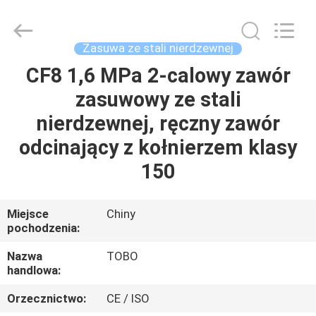
kulowy
ze
stali
nierdzewnej
supplier.
Zasuwa ze stali nierdzewnej
Copyright
©
2021
CF8 1,6 MPa 2-calowy zawór
DOM
-
2025
zasuwowy ze stali
TOBO
STEEL
GROUP
PRODUKTY
nierdzewnej, ręczny zawór
CHINA.
All
Rights
odcinający z kołnierzem klasy
Reserved.
O
150
NAS
Miejsce
Chiny
pochodzenia:
WYCIECZKA
PO
Nazwa
TOBO
handlowa:
FABRYCE
Orzecznictwo:
CE / ISO