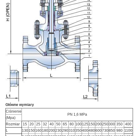
Główne wymiary
Ciśnienie
PN 1,6 MPa
(Mpa)
Rozmiar
15
20
25
32
40
50
65
80
100
125
150
200
250
300
350
400
L
130
150
160
180
200
230
290
310
350
400
480
600
730
850
980
1100