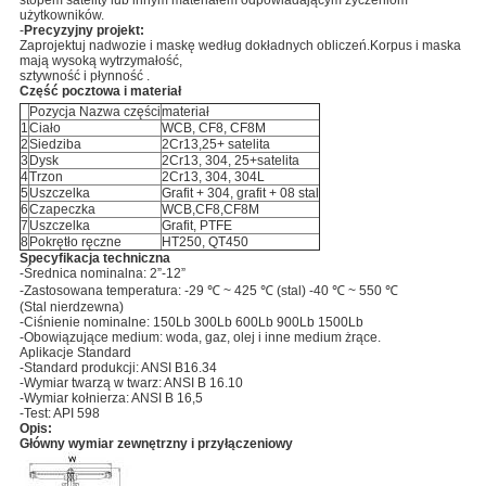
użytkowników.
-
Precyzyjny projekt:
Zaprojektuj nadwozie i maskę według dokładnych obliczeń.Korpus i maska ​​
mają wysoką wytrzymałość,
sztywność i płynność .
Część pocztowa i materiał
Pozycja Nazwa części
materiał
1
Ciało
WCB, CF8, CF8M
2
Siedziba
2Cr13,25+ satelita
3
Dysk
2Cr13, 304, 25+satelita
4
Trzon
2Cr13, 304, 304L
5
Uszczelka
Grafit + 304, grafit + 08 stal
6
Czapeczka
WCB,CF8,CF8M
7
Uszczelka
Grafit, PTFE
8
Pokrętło ręczne
HT250, QT450
Specyfikacja techniczna
-Średnica nominalna: 2”-12”
-Zastosowana temperatura: -29 ℃ ~ 425 ℃ (stal) -40 ℃ ~ 550 ℃
(Stal nierdzewna)
-Ciśnienie nominalne: 150Lb 300Lb 600Lb 900Lb 1500Lb
-Obowiązujące medium: woda, gaz, olej i inne medium żrące.
Aplikacje Standard
-Standard produkcji: ANSI B16.34
-Wymiar twarzą w twarz: ANSI B 16.10
-Wymiar kołnierza: ANSI B 16,5
-Test: API 598
Opis:
Główny wymiar zewnętrzny i przyłączeniowy