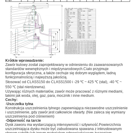
Krótkie wprowadzenie:
Zawór kulowy został zaprojektowany w odniesieniu do zaawansowanych
standardów wewnętrznych i międzynarodowych.Ciało przyjmuje
konfiguracja sferyczna, a także cechuje się dobrym wyglądem, ładną
funkcjonalnością i najwyższą jakością.
Stosować od CLASS150 do CLASS1500 i -29 ℃ ~ 425 ℃ (stal), -40 ℃ ~
550 ℃ (stal nierdzewna).
Używając różnych materiałów, zawór może pracować z różnymi mediami,
takimi jak woda, olej, gaz, para, mocznik i inne medium.
Cechy:
-
Uszczelka tylna
Konstrukcja uszczelnienia tylnego zapewniająca niezawodne uszczelnienie
i uszczelnienie, gdy zawór jest całkowicie otwarty. (Nie zaleca się wymiany
uszczelnienia pod ciśnieniem)
-
Odporność na tarcie
Dysk zaworu ma wystarczającą intensywność i sztywność.Powierzchnia
uszczelniająca dysku może być zabudowana spawana z inkrustowanym
stopem satelity lub innym materiałem odpowiadającym życzeniom