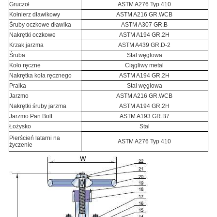
Gruczoł
ASTM A276 Typ 410
Kołnierz dławikowy
ASTM A216 GR.WCB
Śruby oczkowe dławika
ASTM A307 GR.B
Nakrętki oczkowe
ASTM A194 GR.2H
Krzak jarzma
ASTM A439 GR.D-2
Śruba
Stal węglowa
Koło ręczne
Ciągliwy metal
Nakrętka koła ręcznego
ASTM A194 GR.2H
Pralka
Stal węglowa
Jarzmo
ASTM A216 GR.WCB
Nakrętki śruby jarzma
ASTM A194 GR.2H
Jarzmo Pan Bolt
ASTM A193 GR.B7
Łożysko
Stal
Pierścień latarni na
ASTM A276 Typ 410
życzenie