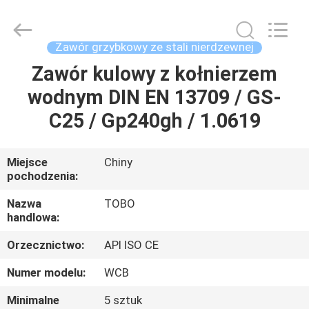
2026
TOBO
STEEL
GROUP
CHINA.
Zawór grzybkowy ze stali nierdzewnej
All
Rights
Zawór kulowy z kołnierzem
DOM
Reserved.
wodnym DIN EN 13709 / GS-
PRODUKTY
C25 / Gp240gh / 1.0619
O
Miejsce
Chiny
pochodzenia:
NAS
Nazwa
TOBO
handlowa:
WYCIECZKA
Orzecznictwo:
API ISO CE
PO
FABRYCE
Numer modelu:
WCB
Minimalne
5 sztuk