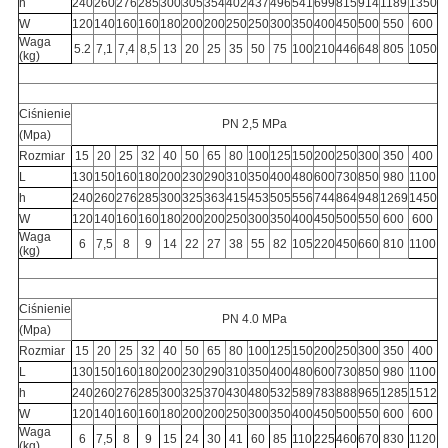
h
240
260
276
285
300
305
354
402
437
496
541
699
815
914
1189
1350
W
120
140
160
160
180
200
200
250
250
300
350
400
450
500
550
600
Waga
5.2
7,1
7,4
8,5
13
20
25
35
50
75
100
210
446
648
805
1050
(kg)
Ciśnienie
PN 2,5 MPa
(Mpa)
Rozmiar
15
20
25
32
40
50
65
80
100
125
150
200
250
300
350
400
L
130
150
160
180
200
230
290
310
350
400
480
600
730
850
980
1100
h
240
260
276
285
300
325
363
415
453
505
556
744
864
948
1269
1450
W
120
140
160
160
180
200
200
250
300
350
400
450
500
550
600
600
Waga
6
7,5
8
9
14
22
27
38
55
82
105
220
450
660
810
1100
(kg)
Ciśnienie
PN 4.0 MPa
(Mpa)
Rozmiar
15
20
25
32
40
50
65
80
100
125
150
200
250
300
350
400
L
130
150
160
180
200
230
290
310
350
400
480
600
730
850
980
1100
h
240
260
276
285
300
325
370
430
480
532
589
783
888
965
1285
1512
W
120
140
160
160
180
200
200
250
300
350
400
450
500
550
600
600
Waga
6
7,5
8
9
15
24
30
41
60
85
110
225
460
670
830
1120
(kg)