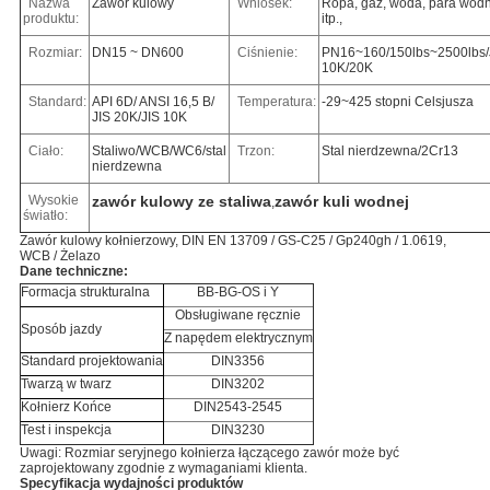
Nazwa
Zawór kulowy
Wniosek:
Ropa, gaz, woda, para wod
produktu:
itp.,
Rozmiar:
DN15 ~ DN600
Ciśnienie:
PN16~160/150lbs~2500lbs/
10K/20K
Standard:
API 6D/ ANSI 16,5 B/
Temperatura:
-29~425 stopni Celsjusza
JIS 20K/JIS 10K
Ciało:
Staliwo/WCB/WC6/stal
Trzon:
Stal nierdzewna/2Cr13
nierdzewna
Wysokie
zawór kulowy ze staliwa
zawór kuli wodnej
,
światło:
Zawór kulowy kołnierzowy, DIN EN 13709 / GS-C25 / Gp240gh / 1.0619,
WCB / Żelazo
Dane techniczne:
Formacja strukturalna
BB-BG-OS i Y
Obsługiwane ręcznie
Sposób jazdy
Z napędem elektrycznym
Standard projektowania
DIN3356
Twarzą w twarz
DIN3202
Kołnierz Końce
DIN2543-2545
Test i inspekcja
DIN3230
Uwagi: Rozmiar seryjnego kołnierza łączącego zawór może być
zaprojektowany zgodnie z wymaganiami klienta.
Specyfikacja wydajności produktów