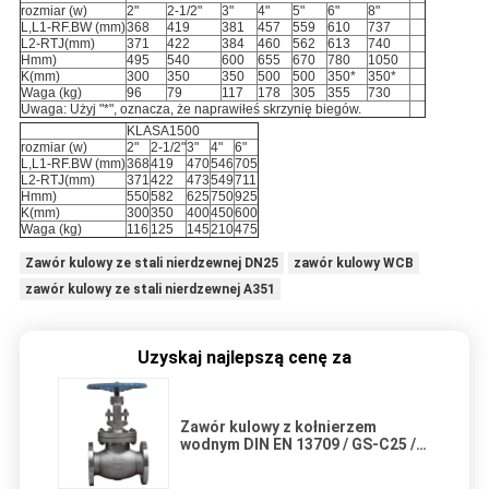
rozmiar (w)
2"
2-1/2"
3"
4"
5"
6"
8"
L,L1-RF.BW (mm)
368
419
381
457
559
610
737
L2-RTJ(mm)
371
422
384
460
562
613
740
Hmm)
495
540
600
655
670
780
1050
K(mm)
300
350
350
500
500
350*
350*
Waga (kg)
96
79
117
178
305
355
730
Uwaga: Użyj "*", oznacza, że ​​naprawiłeś skrzynię biegów.
KLASA1500
rozmiar (w)
2"
2-1/2"
3"
4"
6"
L,L1-RF.BW (mm)
368
419
470
546
705
L2-RTJ(mm)
371
422
473
549
711
Hmm)
550
582
625
750
925
K(mm)
300
350
400
450
600
Waga (kg)
116
125
145
210
475
Zawór kulowy ze stali nierdzewnej DN25
zawór kulowy WCB
zawór kulowy ze stali nierdzewnej A351
Uzyskaj najlepszą cenę za
Zawór kulowy z kołnierzem
wodnym DIN EN 13709 / GS-C25 /
Gp240gh / 1.0619