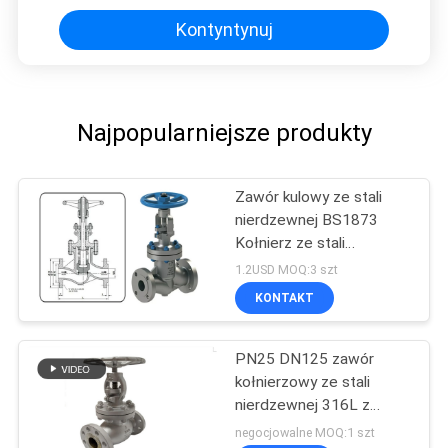
Kontyntynuj
Najpopularniejsze produkty
Zawór kulowy ze stali
nierdzewnej BS1873
Kołnierz ze stali
węglowej Koniec zaworu
1.2USD MOQ:3 szt
kulowego
KONTAKT
PN25 DN125 zawór
kołnierzowy ze stali
nierdzewnej 316L z
gwintem kulowym
negocjowalne MOQ:1 szt