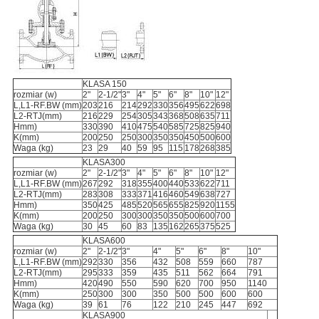
KLASA 150
rozmiar (w)
2"
2-1/2"
3"
4"
5"
6"
8"
10"
12"
L,L1-RF.BW (mm)
203
216
214
292
330
356
495
622
698
L2-RTJ(mm)
216
229
254
305
343
368
508
635
711
Hmm)
330
390
410
475
540
585
725
825
940
K(mm)
200
250
250
300
350
350
450
500
600
Waga (kg)
23
29
40
59
95
115
178
268
385
KLASA300
rozmiar (w)
2"
2-1/2"
3"
4"
5"
6"
8"
10"
12"
L,L1-RF.BW (mm)
267
292
318
355
400
440
533
622
711
L2-RTJ(mm)
283
308
333
371
416
460
549
638
727
Hmm)
350
425
485
520
565
655
825
920
1155
K(mm)
200
250
300
300
350
350
500
600
700
Waga (kg)
30
45
60
83
135
162
265
375
525
KLASA600
rozmiar (w)
2"
2-1/2"
3"
4"
5"
6"
8"
10"
L,L1-RF.BW (mm)
292
330
356
432
508
559
660
787
L2-RTJ(mm)
295
333
359
435
511
562
664
791
Hmm)
420
490
550
590
620
700
950
1140
K(mm)
250
300
300
350
500
500
600
600
Waga (kg)
39
61
76
122
210
245
447
692
KLASA900