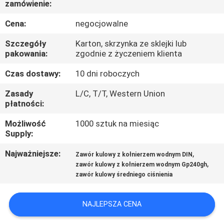
zamówienie:
KONTROLA
JAKOŚCI
Cena:
negocjowalne
Szczegóły
Karton, skrzynka ze sklejki lub
SKONTAKTUJ
pakowania:
zgodnie z życzeniem klienta
SIĘ
Czas dostawy:
10 dni roboczych
Z
Zasady
L/C, T/T, Western Union
płatności:
NAMI
Możliwość
1000 sztuk na miesiąc
Supply:
AKTUALNOŚCI
Najważniejsze:
,
Zawór kulowy z kołnierzem wodnym DIN
,
zawór kulowy z kołnierzem wodnym Gp240gh
POPROSIĆ
zawór kulowy średniego ciśnienia
O
WYCENĘ
NAJLEPSZA CENA