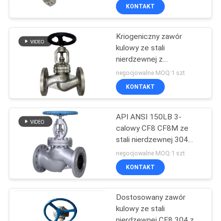
KONTAKT
Kriogeniczny zawór
kulowy ze stali
nierdzewnej z
przedłużonym trzpieniem
negocjowalne MOQ:1 szt
i inne do przemysłowego
KONTAKT
gazu kriogenicznego
API ANSI 150LB 3-
calowy CF8 CF8M ze
stali nierdzewnej 304
316 Zawór kulowy
negocjowalne MOQ:1 szt
KONTAKT
Dostosowany zawór
kulowy ze stali
nierdzewnej CF8 304 ze