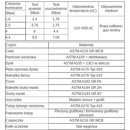
Ciśnienie
Test
Test
Odpowiednia
Odpowiednie
nominalne
powłoki
uszczelnienia
temperatura (oC)
medium
(Mpa)
(Mpa)
(Mpa)
1,6
2,4
1,76
2,5
3,75
2,75
Ropa naftowa i
-110~600 oC
gaz wodny
4
6
4.4
6,4
9,6
7.04
Części
Materiały
Ciało
ASTM A216 GR.WCB
Pierścień siedziska
ASTM A105 + stellitowany
Dysk
ASTM A105 + 13Cr w obliczu
Płyta oporowa dysku
ASTM A276 Typ 420
Nakrętka tarczy
ASTM A276 Typ 410
Trzon
ASTM A182 GR.F6
Nakrętki śruby maski
ASTM A194 GR.2H
Śruby maski
ASTM A193 GR.B7
Uszczelka
Miękkie żelazo + grafit
Tuleja tylnego siedzenia
ASTM A276 Typ 410
Pleciony grafitowy i formowany grafitowy
Pakowanie łodyg
pierścień
Czapeczka
ASTM A216 GR.WCB
Kołki oczkowe
Stal węglowa