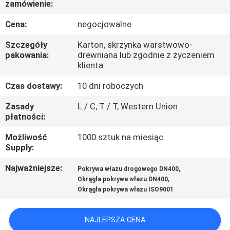
zamówienie:
KONTROLA
JAKOŚCI
Cena:
negocjowalne
Szczegóły
Karton, skrzynka warstwowo-
SKONTAKTUJ
pakowania:
drewniana lub zgodnie z życzeniem
klienta
SIĘ
Czas dostawy:
10 dni roboczych
Z
Zasady
L / C, T / T, Western Union
NAMI
płatności:
Możliwość
1000 sztuk na miesiąc
AKTUALNOŚCI
Supply:
Najważniejsze:
,
Pokrywa włazu drogowego DN400
POPROSIĆ
,
Okrągła pokrywa włazu DN400
O
Okrągła pokrywa włazu ISO9001
WYCENĘ
NAJLEPSZA CENA