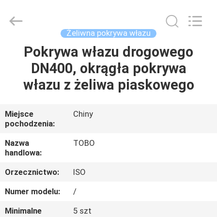
2025
TOBO
STEEL
GROUP
CHINA.
Żeliwna pokrywa włazu
All
Rights
Pokrywa włazu drogowego
DOM
Reserved.
DN400, okrągła pokrywa
PRODUKTY
włazu z żeliwa piaskowego
O
Miejsce
Chiny
pochodzenia:
NAS
Nazwa
TOBO
handlowa:
WYCIECZKA
Orzecznictwo:
ISO
PO
FABRYCE
Numer modelu:
/
Minimalne
5 szt