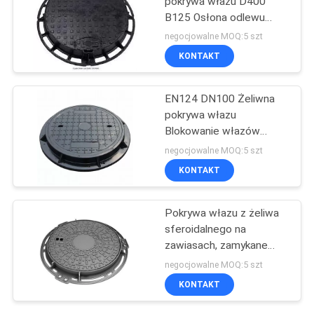
pokrywa włazu D400
B125 Osłona odlewu
piaskowego
negocjowalne MOQ:5 szt
KONTAKT
EN124 DN100 Żeliwna
pokrywa włazu
Blokowanie włazów
opadowych Malowanie
negocjowalne MOQ:5 szt
powierzchni
KONTAKT
Pokrywa włazu z żeliwa
sferoidalnego na
zawiasach, zamykane
pokrywy włazów EN124
negocjowalne MOQ:5 szt
DN400
KONTAKT