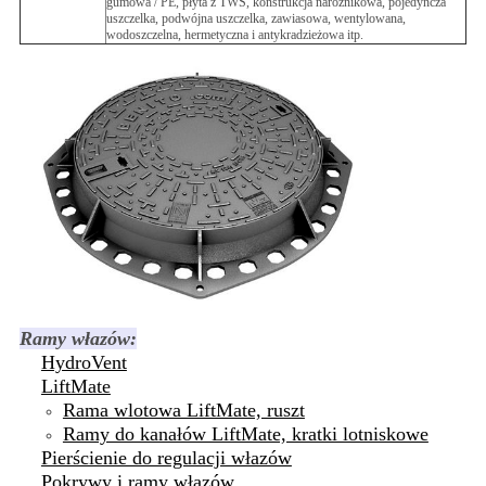
gumowa / PE, płyta z TWS, konstrukcja narożnikowa, pojedyncza
uszczelka, podwójna uszczelka, zawiasowa, wentylowana,
wodoszczelna, hermetyczna i antykradzieżowa itp.
Ramy włazów:
HydroVent
LiftMate
Rama wlotowa LiftMate, ruszt
Ramy do kanałów LiftMate, kratki lotniskowe
Pierścienie do regulacji włazów
Pokrywy i ramy włazów