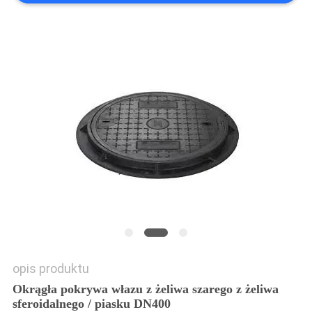
SITEMAP
PRIVACY
POLICY
opis produktu
Okrągła pokrywa włazu z żeliwa szarego z żeliwa
sferoidalnego / piasku DN400