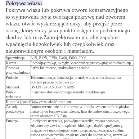
Pokrywa włazu:
Pokrywa włazu lub pokrywa otworu konserwacyjnego
to wyjmowana płyta tworząca pokrywę nad otworem
włazu, otwór wystarczająco duży, aby przejść przez
osobę, który służy jako punkt dostępu do podziemnego
skarbca lub rury.Zaprojektowano go, aby zapobiec
wpadnięciu kogokolwiek lub czegokolwiek oraz
nieuprawnionym osobom i materiałom.
Specyfikacja
A15, B125, C250, D400, E600, F900
Kształt
Podwójny trójkąt, okrągły, kwadratowy, prostokątny, ośmiokątny itp.
Obróbka
Farby bitumiczne, epoksydowe i wodne
powierzchniowa
Podanie
Telekomunikacja, kanalizacja, drenaż, woda, woda deszczowa,
ochrona przeciwpożarowa itp.
Standard
BS EN 124, AS 3596, SANS
Pomoc
Posiadanie doświadczonego zespołu projektowego
techniczna
Kontrola jakości
Najwyższa jakość produktu
Zakłady
Automatyczne linie do formowania, kopuła, system obróbki piasku,
produkcyjne
maszyny do formowania, rdzenie, linia do malowania proszkowego,
centra obróbcze CNC itp.
Funkcja
Pojedyncza uszczelka, podwójna uszczelka, zawias śrubowy,
zdejmowany zawias, urządzenie blokujące, drążek sprężynowy,
urządzenie samoblokujące, konstrukcja zabezpieczająca, solidna,
osłona odpowietrznika, otwór na klucz do podnoszenia, uszczelka