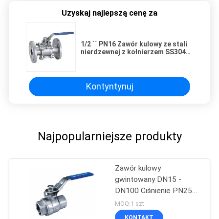
Uzyskaj najlepszą cenę za
1/2 `` PN16 Zawór kulowy ze stali
nierdzewnej z kołnierzem SS304
Para powietrza
Kontyntynuj
Najpopularniejsze produkty
Zawór kulowy
gwintowany DN15 -
DN100 Ciśnienie PN25
Cw 617n / HPB59-3
MOQ:1 szt
Zawór kulowy z mosiądzu
KONTAKT