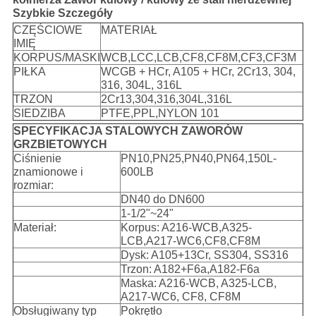
Szybkie Szczegóły
CZĘŚCIOWE
MATERIAŁ
IMIĘ
KORPUS/MASKI
WCB,LCC,LCB,CF8,CF8M,CF3,CF3M
PIŁKA
WCGB + HCr, A105 + HCr, 2Cr13, 304,
316, 304L, 316L
TRZON
2Cr13,304,316,304L,316L
SIEDZIBA
PTFE,PPL,NYLON 101
SPECYFIKACJA STALOWYCH ZAWORÓW
GRZBIETOWYCH
Ciśnienie
PN10,PN25,PN40,PN64,150L-
znamionowe i
600LB
rozmiar:
DN40 do DN600
1-1/2"~24"
Materiał:
Korpus: A216-WCB,A325-
LCB,A217-WC6,CF8,CF8M
Dysk: A105+13Cr, SS304, SS316
Trzon: A182+F6a,A182-F6a
Maska: A216-WCB, A325-LCB,
A217-WC6, CF8, CF8M
Obsługiwany typ
Pokrętło