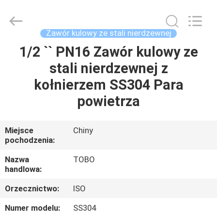
2026
TOBO
STEEL
GROUP
CHINA.
Zawór kulowy ze stali nierdzewnej
All
Rights
1/2 `` PN16 Zawór kulowy ze
DOM
Reserved.
stali nierdzewnej z
PRODUKTY
kołnierzem SS304 Para
powietrza
O
NAS
Miejsce
Chiny
pochodzenia:
WYCIECZKA
Nazwa
TOBO
handlowa:
PO
Orzecznictwo:
ISO
FABRYCE
Numer modelu:
SS304