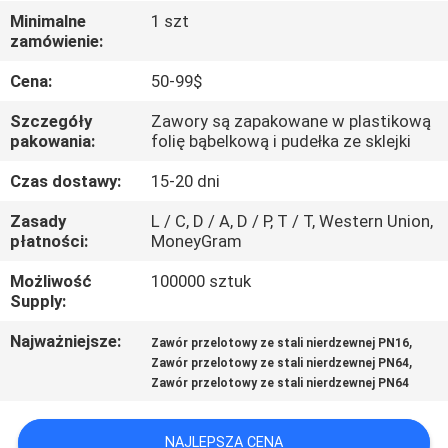
KONTROLA
Minimalne
1 szt
zamówienie:
JAKOŚCI
Cena:
50-99$
SKONTAKTUJ
Szczegóły
Zawory są zapakowane w plastikową
SIĘ
pakowania:
folię bąbelkową i pudełka ze sklejki
Z
Czas dostawy:
15-20 dni
NAMI
Zasady
L / C, D / A, D / P, T / T, Western Union,
płatności:
MoneyGram
AKTUALNOŚCI
Możliwość
100000 sztuk
Supply:
POPROSIĆ
Najważniejsze:
,
Zawór przelotowy ze stali nierdzewnej PN16
,
Zawór przelotowy ze stali nierdzewnej PN64
O
Zawór przelotowy ze stali nierdzewnej PN64
WYCENĘ
NAJLEPSZA CENA