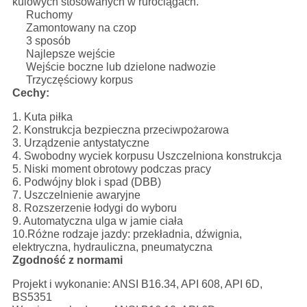
kulowych stosowanych w rurociągach.
Ruchomy
Zamontowany na czop
3 sposób
Najlepsze wejście
Wejście boczne lub dzielone nadwozie
Trzyczęściowy korpus
Cechy:
1. Kuta piłka
2. Konstrukcja bezpieczna przeciwpożarowa
3. Urządzenie antystatyczne
4. Swobodny wyciek korpusu Uszczelniona konstrukcja
5. Niski moment obrotowy podczas pracy
6. Podwójny blok i spad (DBB)
7. Uszczelnienie awaryjne
8. Rozszerzenie łodygi do wyboru
9. Automatyczna ulga w jamie ciała
10.Różne rodzaje jazdy: przekładnia, dźwignia,
elektryczna, hydrauliczna, pneumatyczna
Zgodność z normami
Projekt i wykonanie: ANSI B16.34, API 608, API 6D,
BS5351