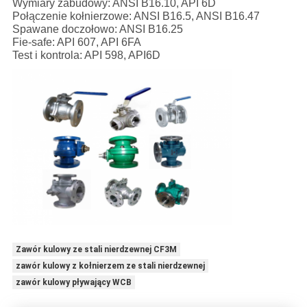
Wymiary zabudowy: ANSI B16.10, API 6D
Połączenie kołnierzowe: ANSI B16.5, ANSI B16.47
Spawane doczołowo: ANSI B16.25
Fie-safe: API 607, API 6FA
Test i kontrola: API 598, API6D
Zawór kulowy ze stali nierdzewnej CF3M
zawór kulowy z kołnierzem ze stali nierdzewnej
zawór kulowy pływający WCB