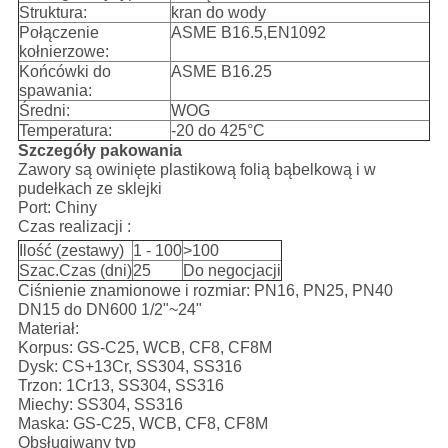
Struktura:
kran do wody
Połączenie
ASME B16.5,EN1092
kołnierzowe:
Końcówki do
ASME B16.25
spawania:
Średni:
WOG
Temperatura:
-20 do 425°C
Szczegóły pakowania
Zawory są owinięte plastikową folią bąbelkową i w
pudełkach ze sklejki
Port: Chiny
Czas realizacji :
Ilość (zestawy)
1 - 100
>100
Szac.Czas (dni)
25
Do negocjacji
Ciśnienie znamionowe i rozmiar: PN16, PN25, PN40
DN15 do DN600 1/2"~24"
Materiał:
Korpus: GS-C25, WCB, CF8, CF8M
Dysk: CS+13Cr, SS304, SS316
Trzon: 1Cr13, SS304, SS316
Miechy: SS304, SS316
Maska: GS-C25, WCB, CF8, CF8M
Obsługiwany typ