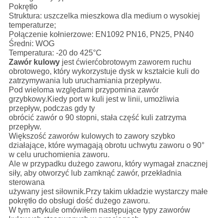
Pokrętło
Struktura: uszczelka mieszkowa dla medium o wysokiej
temperaturze;
Połączenie kołnierzowe: EN1092 PN16, PN25, PN40
Średni: WOG
Temperatura: -20 do 425°C
Zawór kulowy
jest ćwierćobrotowym zaworem ruchu
obrotowego, który wykorzystuje dysk w kształcie kuli do
zatrzymywania lub uruchamiania przepływu.
Pod wieloma względami przypomina zawór
grzybkowy.Kiedy port w kuli jest w linii, umożliwia
przepływ, podczas gdy ty
obrócić zawór o 90 stopni, stała część kuli zatrzyma
przepływ.
Większość zaworów kulowych to zawory szybko
działające, które wymagają obrotu uchwytu zaworu o 90°
w celu uruchomienia zaworu.
Ale w przypadku dużego zaworu, który wymagał znacznej
siły, aby otworzyć lub zamknąć zawór, przekładnia
sterowana
używany jest siłownik.Przy takim układzie wystarczy małe
pokrętło do obsługi dość dużego zaworu.
W tym artykule omówiłem następujące typy zaworów