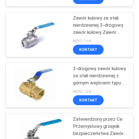
Zawór kulowy ze stali
nierdzewnej 3-drogowy
zawór kulowy Zawór
kulowy do natryskiwania
MOQ:1 szt.
stellitu 2 "2500 #
KONTAKT
3-drogowy zawór kulowy
ze stali nierdzewnej z
górnym wejściem typu T
Gwint wewnętrzny
MOQ:1 szt.
Obsługa ręczna
KONTAKT
Zatwierdzony przez Ce
Przemysłowy grzejnik
bezpieczeństwa Zawór