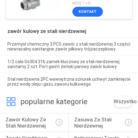
kulowy z mosiądzu
MOQ:1 szt.
gazowego 1/4 cala
KONTAKT
Męski zawór odcinający z
dźwignią NPT
zawór kulowy ze stali nierdzewnej
Przemysł chemiczny 3 PCS zawór z stali nierdzewnej 3 części
niewracalny sanitaryjne zawór piłkowy trójzaczepkowy
1/2 cala Ss304 316 zamek kluczowy ze stali nierdzewnej
sanitarny 2 szt. Port gwint żeński parowy zawór kulowy
Stal nierdzewna 2PC wewnętrzna sznurek uchwyt zamknięcie
przez wodę oleju i gazu zaworu kulkowego
popularne kategorie
Wszystko
Zawór Kulowy Ze 
Zasuwa Ze Stali 
Stali Nierdzewnej
Nierdzewnej