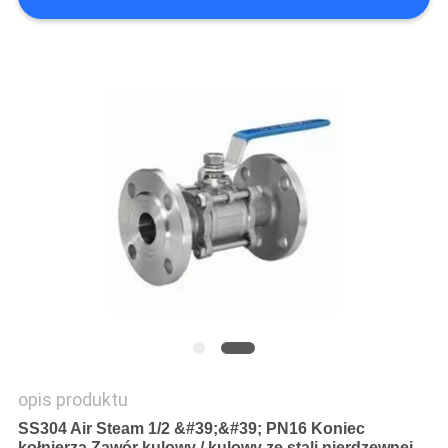
SITEMAP
PRIVACY
POLICY
opis produktu
SS304 Air Steam 1/2 &#39;&#39; PN16 Koniec
kołnierza Zawór kulowy / kulowy ze stali nierdzewnej