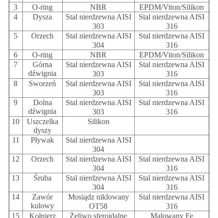
3
O-ring
NBR
EPDM/Viton/Silikon
4
Dysza
Stal nierdzewna AISI
Stal nierdzewna AISI
303
316
5
Orzech
Stal nierdzewna AISI
Stal nierdzewna AISI
304
316
6
O-ring
NBR
EPDM/Viton/Silikon
7
Górna
Stal nierdzewna AISI
Stal nierdzewna AISI
dźwignia
303
316
8
Sworzeń
Stal nierdzewna AISI
Stal nierdzewna AISI
303
316
9
Dolna
Stal nierdzewna AISI
Stal nierdzewna AISI
dźwignia
303
316
10
Uszczelka
Silikon
dyszy
11
Pływak
Stal nierdzewna AISI
304
12
Orzech
Stal nierdzewna AISI
Stal nierdzewna AISI
304
316
13
Śruba
Stal nierdzewna AISI
Stal nierdzewna AISI
304
316
14
Zawór
Mosiądz niklowany
Stal nierdzewna AISI
kulowy
OT58
316
15
Kołnierz
Żeliwo sferoidalne
Malowany Fe