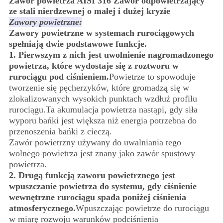
Zawór powietrza AISI 316 Zawór odpowietrzający
ze stali nierdzewnej o małej i dużej kryzie
Zawory powietrzne:
Zawory powietrzne w systemach rurociągowych
spełniają dwie podstawowe funkcje.
1. Pierwszym z nich jest uwolnienie nagromadzonego
powietrza, które wydostaje się z roztworu w
rurociągu pod ciśnieniem.
Powietrze to spowoduje
tworzenie się pęcherzyków, które gromadzą się w
zlokalizowanych wysokich punktach wzdłuż profilu
rurociągu.Ta akumulacja powietrza nastąpi, gdy siła
wyporu bańki jest większa niż energia potrzebna do
przenoszenia bańki z cieczą.
Zawór powietrzny używany do uwalniania tego
wolnego powietrza jest znany jako zawór spustowy
powietrza.
2. Drugą funkcją zaworu powietrznego jest
wpuszczanie powietrza do systemu, gdy ciśnienie
wewnętrzne rurociągu spada poniżej ciśnienia
atmosferycznego.
Wpuszczając powietrze do rurociągu
w miarę rozwoju warunków podciśnienia