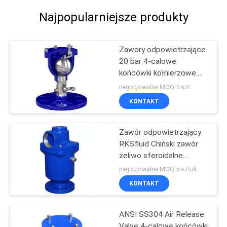
Najpopularniejsze produkty
Zawory odpowietrzające
20 bar 4-calowe
końcówki kołnierzowe
SS316 EN 1092-2
negocjowalne MOQ:5 szt
KONTAKT
Zawór odpowietrzający
RKSfluid Chiński zawór
żeliwo sferoidalne
GGG50 6-calowy kołnierz
negocjowalne MOQ:5 sztuk
KONTAKT
ANSI SS304 Air Release
Valve 4-calowe końcówki