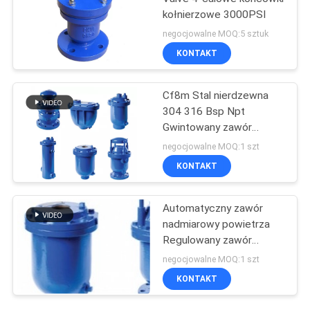
kołnierzowe 3000PSI
negocjowalne MOQ:5 sztuk
KONTAKT
Cf8m Stal nierdzewna
304 316 Bsp Npt
Gwintowany zawór
nadmiarowy wysokiego
negocjowalne MOQ:1 szt
ciśnienia Powietrze Gaz
KONTAKT
Para Woda Zawór
bezpieczeństwa
Automatyczny zawór
nadmiarowy powietrza
Regulowany zawór
nadmiarowy ciśnienia
negocjowalne MOQ:1 szt
Zawór bezpieczeństwa
KONTAKT
gazu płynnego