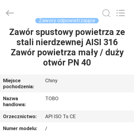
2026
TOBO
STEEL
GROUP
CHINA.
Zawory odpowietrzające
All
Rights
Zawór spustowy powietrza ze
DOM
Reserved.
stali nierdzewnej AISI 316
PRODUKTY
Zawór powietrza mały / duży
otwór PN 40
O
NAS
Miejsce
Chiny
pochodzenia:
WYCIECZKA
Nazwa
TOBO
handlowa:
PO
Orzecznictwo:
API ISO Ts CE
FABRYCE
Numer modelu:
/