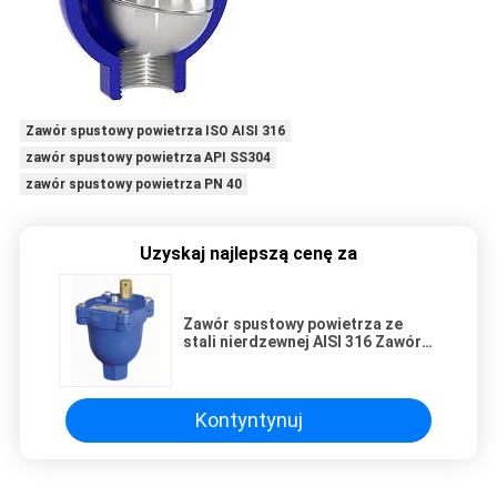
Zawór spustowy powietrza ISO AISI 316
zawór spustowy powietrza API SS304
zawór spustowy powietrza PN 40
Uzyskaj najlepszą cenę za
Zawór spustowy powietrza ze
stali nierdzewnej AISI 316 Zawór
powietrza mały / duży otwór PN 40
Kontyntynuj