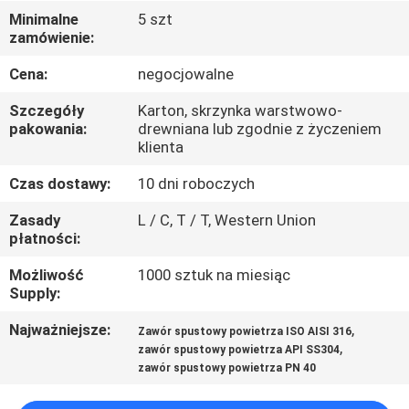
KONTROLA
Minimalne
5 szt
zamówienie:
JAKOŚCI
Cena:
negocjowalne
SKONTAKTUJ
Szczegóły
Karton, skrzynka warstwowo-
SIĘ
pakowania:
drewniana lub zgodnie z życzeniem
klienta
Z
Czas dostawy:
10 dni roboczych
NAMI
Zasady
L / C, T / T, Western Union
płatności:
AKTUALNOŚCI
Możliwość
1000 sztuk na miesiąc
Supply:
POPROSIĆ
Najważniejsze:
,
Zawór spustowy powietrza ISO AISI 316
O
,
zawór spustowy powietrza API SS304
WYCENĘ
zawór spustowy powietrza PN 40