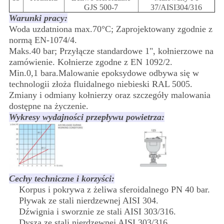
GJS 500-7
37/AISI304/316
Warunki pracy:
Woda uzdatniona max.70°C; Zaprojektowany zgodnie z
normą EN-1074/4.
Maks.40 bar; Przyłącze standardowe 1", kołnierzowe na
zamówienie. Kołnierze zgodne z EN 1092/2.
Min.0,1 bara.Malowanie epoksydowe odbywa się w
technologii złoża fluidalnego niebieski RAL 5005.
Zmiany i odmiany kołnierzy oraz szczegóły malowania
dostępne na życzenie.
Wykresy wydajności przepływu powietrza:
Cechy techniczne i korzyści:
Korpus i pokrywa z żeliwa sferoidalnego PN 40 bar.
Pływak ze stali nierdzewnej AISI 304.
Dźwignia i sworznie ze stali AISI 303/316.
Dysza ze stali nierdzewnej AISI 303/316.