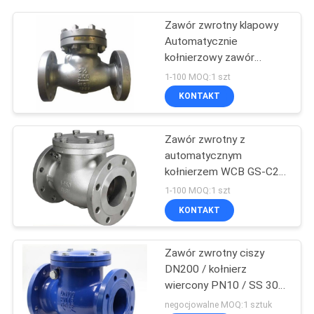
Zawór zwrotny klapowy
Automatycznie
kołnierzowy zawór
zwrotny klapowy WCB
1-100 MOQ:1 szt
GS-C25 PN16
KONTAKT
Jednokierunkowy NRV
H44H
Zawór zwrotny z
automatycznym
kołnierzem WCB GS-C25
PN16 Jednokierunkowe
1-100 MOQ:1 szt
NRV H44H
KONTAKT
Zawór zwrotny ciszy
DN200 / kołnierz
wiercony PN10 / SS 304
AISI / ciśnienie PN16
negocjowalne MOQ:1 sztuk