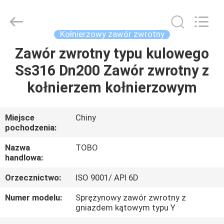
2026
TOBO
STEEL
GROUP
CHINA.
Kołnierzowy zawór zwrotny
All
Rights
Zawór zwrotny typu kulowego
DOM
Reserved.
Ss316 Dn200 Zawór zwrotny z
PRODUKTY
kołnierzem kołnierzowym
O
Miejsce
Chiny
pochodzenia:
NAS
Nazwa
TOBO
handlowa:
WYCIECZKA
Orzecznictwo:
ISO 9001/ API 6D
PO
FABRYCE
Numer modelu:
Sprężynowy zawór zwrotny z
gniazdem kątowym typu Y