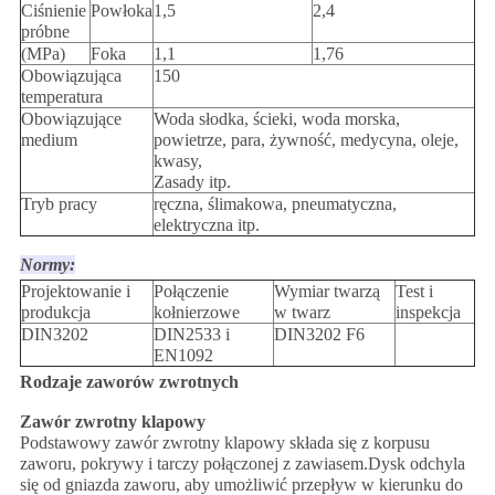
Ciśnienie
Powłoka
1,5
2,4
próbne
(MPa)
Foka
1,1
1,76
Obowiązująca
150
temperatura
Obowiązujące
Woda słodka, ścieki, woda morska,
medium
powietrze, para, żywność, medycyna, oleje,
kwasy,
Zasady itp.
Tryb pracy
ręczna, ślimakowa, pneumatyczna,
elektryczna itp.
Normy:
Projektowanie i
Połączenie
Wymiar twarzą
Test i
produkcja
kołnierzowe
w twarz
inspekcja
DIN3202
DIN2533 i
DIN3202 F6
EN1092
Rodzaje zaworów zwrotnych
Zawór zwrotny klapowy
Podstawowy zawór zwrotny klapowy składa się z korpusu
zaworu, pokrywy i tarczy połączonej z zawiasem.Dysk odchyla
się od gniazda zaworu, aby umożliwić przepływ w kierunku do