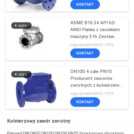
KONTAKT
ASME B16.34 API 6D
ANSI Flanka z zaciskiem
maszyny 316 Zestaw
kontrolny z wahadłową
negocjowalne MOQ:1 PCS
zawórką ze stali
KONTAKT
nierdzewnej
DN100 4 cale PN10
Producent zaworów
zwrotnych z kołnierzem
żeliwnym w
negocjowalne MOQ:1 PCS
konkurencyjnej cenie
KONTAKT
Kołnierzowy zawór zwrotny
Flanged DIN DN50 DN100 DN200 PN25 Sprężynowo obciążony