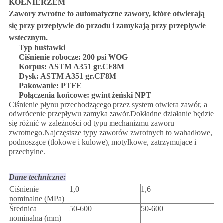
KOŁNIERZEM
Zawory zwrotne to automatyczne zawory, które otwierają
się przy przepływie do przodu i zamykają przy przepływie
wstecznym.
Typ huśtawki
Ciśnienie robocze: 200 psi WOG
Korpus: ASTM A351 gr.CF8M
Dysk: ASTM A351 gr.CF8M
Pakowanie: PTFE
Połączenia końcowe: gwint żeński NPT
Ciśnienie płynu przechodzącego przez system otwiera zawór, a
odwrócenie przepływu zamyka zawór.Dokładne działanie będzie
się różnić w zależności od typu mechanizmu zaworu
zwrotnego.Najczęstsze typy zaworów zwrotnych to wahadłowe,
podnoszące (tłokowe i kulowe), motylkowe, zatrzymujące i
przechylne.
Dane techniczne:
Ciśnienie
1,0
1,6
nominalne (MPa)
Średnica
50-600
50-600
nominalna (mm)