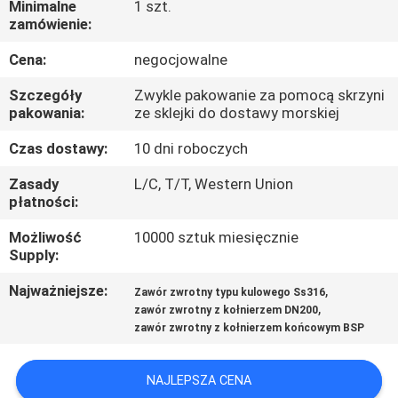
Minimalne
1 szt.
KONTROLA
zamówienie:
JAKOŚCI
Cena:
negocjowalne
SKONTAKTUJ
Szczegóły
Zwykle pakowanie za pomocą skrzyni
pakowania:
ze sklejki do dostawy morskiej
SIĘ
Czas dostawy:
10 dni roboczych
Z
Zasady
L/C, T/T, Western Union
NAMI
płatności:
Możliwość
10000 sztuk miesięcznie
AKTUALNOŚCI
Supply:
Najważniejsze:
,
Zawór zwrotny typu kulowego Ss316
POPROSIĆ
,
zawór zwrotny z kołnierzem DN200
O
zawór zwrotny z kołnierzem końcowym BSP
WYCENĘ
NAJLEPSZA CENA