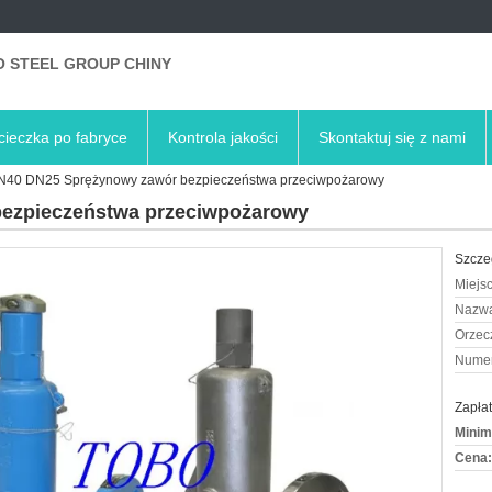
 STEEL GROUP CHINY
ieczka po fabryce
Kontrola jakości
Skontaktuj się z nami
N40 DN25 Sprężynowy zawór bezpieczeństwa przeciwpożarowy
ezpieczeństwa przeciwpożarowy
Szcze
Miejs
Nazwa
Orzec
Numer
Zapłat
Minim
Cena: