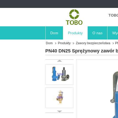
TOBO
Dom
Produkty
O nas
Wyc
Dom
Produkty
Zawory bezpieczeństwa
P
PN40 DN25 Sprężynowy zawór b