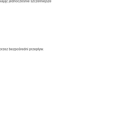
iając jednocześnie szczelniejsze
 przez bezpośredni przepływ.