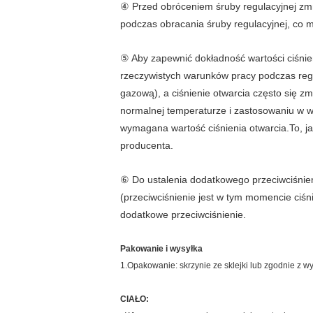
④ Przed obróceniem śruby regulacyjnej zmni
podczas obracania śruby regulacyjnej, co 
⑤ Aby zapewnić dokładność wartości ciśnien
rzeczywistych warunków pracy podczas regu
gazową), a ciśnienie otwarcia często się z
normalnej temperaturze i zastosowaniu w w
wymagana wartość ciśnienia otwarcia.To, ja
producenta.
⑥ Do ustalenia dodatkowego przeciwciśnien
(przeciwciśnienie jest w tym momencie ci
dodatkowe przeciwciśnienie.
Pakowanie i wysyłka
1.Opakowanie: skrzynie ze sklejki lub zgodnie z 
CIAŁO: