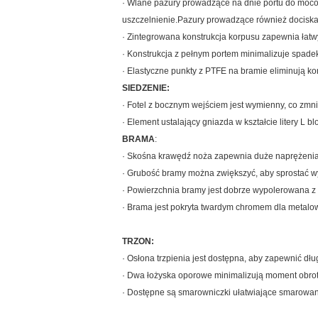
· Wlane pazury prowadzące na dnie portu do mocow
uszczelnienie.Pazury prowadzące również dociskaj
· Zintegrowana konstrukcja korpusu zapewnia łatw
· Konstrukcja z pełnym portem minimalizuje spade
· Elastyczne punkty z PTFE na bramie eliminują k
SIEDZENIE:
· Fotel z bocznym wejściem jest wymienny, co zmni
· Element ustalający gniazda w kształcie litery L
BRAMA
:
· Skośna krawędź noża zapewnia duże naprężenia p
· Grubość bramy można zwiększyć, aby sprostać w
· Powierzchnia bramy jest dobrze wypolerowana z 
· Brama jest pokryta twardym chromem dla metalo
TRZON:
· Osłona trzpienia jest dostępna, aby zapewnić dłu
· Dwa łożyska oporowe minimalizują moment obro
· Dostępne są smarowniczki ułatwiające smarowan