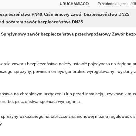
URUCHAMIACZ:
Przekładnia ręczna / 
bezpieczeństwa PN40
Ciśnieniowy zawór bezpieczeństwa DN25
,
,
zed pożarem zawór bezpieczeństwa DN25
 Sprężynowy zawór bezpieczeństwa przeciwpożarowy Zawór bezp
warcia zaworu bezpieczeństwa należy ustawić pojedynczo na żądaną pr
oczego sprężyny, powinien on być generalnie wyregulowany i wysłany z
ństwa na chronionym urządzeniu lub przed instalacją, użytkownik mu
aworu bezpieczeństwa spełniała wymagania.
 sprężyny wskazanego na tabliczce znamionowej można regulować ciśn
y.