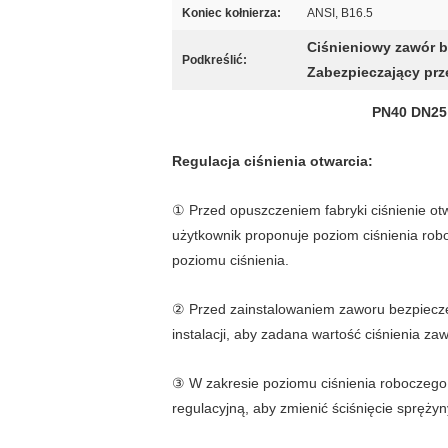
Koniec kołnierza:
ANSI, B16.5
Ciśnieniowy zawór 
Podkreślić:
Zabezpieczający pr
PN40 DN25
Regulacja ciśnienia otwarcia:
① Przed opuszczeniem fabryki ciśnienie ot
użytkownik proponuje poziom ciśnienia rob
poziomu ciśnienia.
② Przed zainstalowaniem zaworu bezpiecze
instalacji, aby zadana wartość ciśnienia z
③ W zakresie poziomu ciśnienia roboczego
regulacyjną, aby zmienić ściśnięcie sprężyn