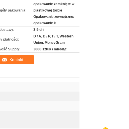
opakowanie zamknięte w
góły pakowania:
plastikowej torbie
Opakowanie zewnętrzne:
opakowanie k
dostawy:
3-5 dni
D / A, D / P, T / T, Western
y płatności:
Union, MoneyGram
wość Supply:
3000 sztuk / miesiąc
Kontakt
e