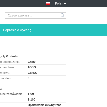
Polish
Poprosić o wycenę
góły Produktu:
ce pochodzenia:
Chiny
 handlowa:
TOBO
znictwo:
CE/ISO
 modelu:
/
a:
alne zamówienie:
1 szt
1-100
Opakowanie wewnętrzne: