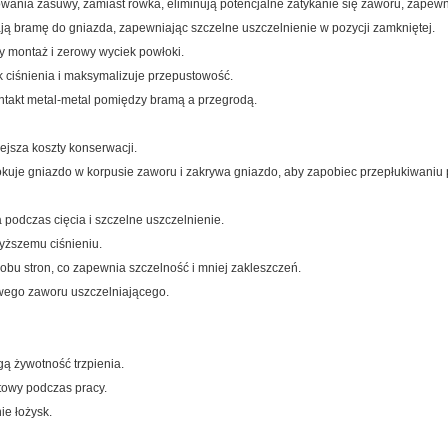
ania zasuwy, zamiast rowka, eliminują potencjalne zatykanie się zaworu, zapewn
ą bramę do gniazda, zapewniając szczelne uszczelnienie w pozycji zamkniętej.
y montaż i zerowy wyciek powłoki.
k ciśnienia i maksymalizuje przepustowość.
ontakt metal-metal pomiędzy bramą a przegrodą.
ejsza koszty konserwacji.
 blokuje gniazdo w korpusie zaworu i zakrywa gniazdo, aby zapobiec przepłukiwaniu
odczas cięcia i szczelne uszczelnienie.
yższemu ciśnieniu.
obu stron, co zapewnia szczelność i mniej zakleszczeń.
wego zaworu uszczelniającego.
gą żywotność trzpienia.
towy podczas pracy.
ie łożysk.