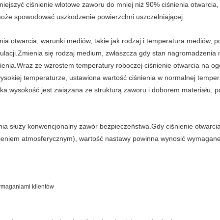
ejszyć ciśnienie wlotowe zaworu do mniej niż 90% ciśnienia otwarcia,
może spowodować uszkodzenie powierzchni uszczelniającej.
ia otwarcia, warunki mediów, takie jak rodzaj i temperatura mediów, po
lacji.Zmienia się rodzaj medium, zwłaszcza gdy stan nagromadzenia me
mienia.Wraz ze wzrostem temperatury roboczej ciśnienie otwarcia na og
ysokiej temperaturze, ustawiona wartość ciśnienia w normalnej temper
ka wysokość jest związana ze strukturą zaworu i doborem materiału, p
ia służy konwencjonalny zawór bezpieczeństwa.Gdy ciśnienie otwarcia 
śnieniem atmosferycznym), wartość nastawy powinna wynosić wymagane 
wymaganiami klientów