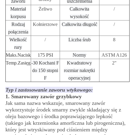
zaworu
uszczelnienia
Materiał
Żeliwo
Całkowita
/
korpusu
wysokość
Rodzaj
Kołnierzowe
Całkowita długość
/
połączenia
Wielkość
/
Liczba śrub
8
rury
Maks.
Nacisk
175 PSI
Normy
ASTM A126
Temp.
Zasięg
-30 Kochani F
Kwadratowy
2"
do 150 stopni
rozmiar nakrętki
F
operacyjnej
Typ i zastosowanie zaworu wtykowego:
1. Smarowany zawór grzybkowy
Jak sama nazwa wskazuje, smarowany zawór
wykorzystuje środek smarny zwykle składający się z
oleju bazowego i środka poprawiającego lepkość
(takiego jak krzemionka amorficzna lub pirogeniczna),
który jest wtryskiwany pod ciśnieniem między