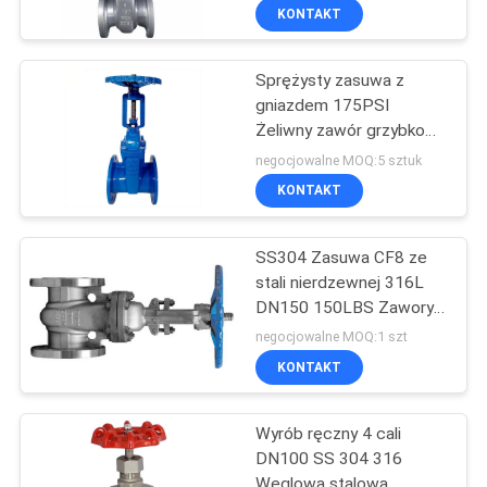
kołnierza gniazda Stal
KONTAKT
nierdzewna 316
Sprężysty zasuwa z
gniazdem 175PSI
Żeliwny zawór grzybkowy
Typ podnoszenia
negocjowalne MOQ:5 sztuk
Ćwierćobrotowy ruch
KONTAKT
obrotowy Końce
kołnierzowe
SS304 Zasuwa CF8 ze
stali nierdzewnej 316L
DN150 150LBS Zawory
zasuwowe ASME B16.1
negocjowalne MOQ:1 szt
CL125
KONTAKT
Wyrób ręczny 4 cali
DN100 SS 304 316
Węglowa stalowa