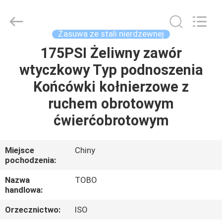
kulowy
ze
stali
nierdzewnej
supplier.
Zasuwa ze stali nierdzewnej
Copyright
©
2021
175PSI Żeliwny zawór
DOM
-
2025
wtyczkowy Typ podnoszenia
TOBO
STEEL
GROUP
PRODUKTY
Końcówki kołnierzowe z
CHINA.
All
Rights
ruchem obrotowym
Reserved.
O
ćwierćobrotowym
NAS
Miejsce
Chiny
pochodzenia:
WYCIECZKA
PO
Nazwa
TOBO
handlowa:
FABRYCE
Orzecznictwo:
ISO