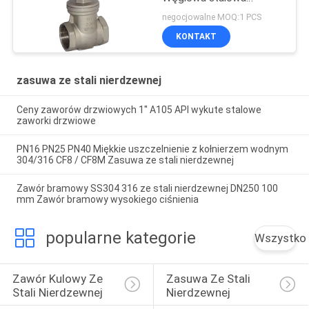
nierdzewna 6 cali zawór
negocjowalne MOQ:1 PCS
bramkowy
KONTAKT
zasuwa ze stali nierdzewnej
Ceny zaworów drzwiowych 1'' A105 API wykute stalowe
zaworki drzwiowe
PN16 PN25 PN40 Miękkie uszczelnienie z kołnierzem wodnym
304/316 CF8 / CF8M Zasuwa ze stali nierdzewnej
Zawór bramowy SS304 316 ze stali nierdzewnej DN250 100
mm Zawór bramowy wysokiego ciśnienia
popularne kategorie
Wszystko
Zawór Kulowy Ze 
Zasuwa Ze Stali 
Stali Nierdzewnej
Nierdzewnej