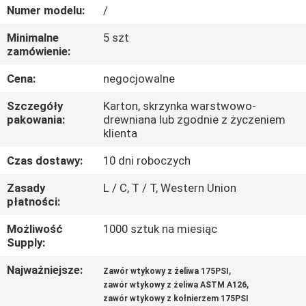
KONTROLA
Numer modelu:
/
JAKOŚCI
Minimalne
5 szt
zamówienie:
SKONTAKTUJ
Cena:
negocjowalne
SIĘ
Szczegóły
Karton, skrzynka warstwowo-
Z
pakowania:
drewniana lub zgodnie z życzeniem
klienta
NAMI
Czas dostawy:
10 dni roboczych
AKTUALNOŚCI
Zasady
L / C, T / T, Western Union
płatności:
Możliwość
1000 sztuk na miesiąc
POPROSIĆ
Supply:
O
Najważniejsze:
,
Zawór wtykowy z żeliwa 175PSI
WYCENĘ
,
zawór wtykowy z żeliwa ASTM A126
zawór wtykowy z kołnierzem 175PSI