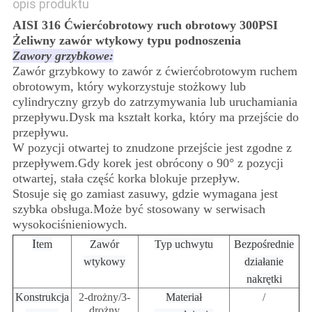
opis produktu
AISI 316 Ćwierćobrotowy ruch obrotowy 300PSI
Żeliwny zawór wtykowy typu podnoszenia
Zawory grzybkowe:
Zawór grzybkowy to zawór z ćwierćobrotowym ruchem
obrotowym, który wykorzystuje stożkowy lub
cylindryczny grzyb do zatrzymywania lub uruchamiania
przepływu.Dysk ma kształt korka, który ma przejście do
przepływu.
W pozycji otwartej to znudzone przejście jest zgodne z
przepływem.Gdy korek jest obrócony o 90° z pozycji
otwartej, stała część korka blokuje przepływ.
Stosuje się go zamiast zasuwy, gdzie wymagana jest
szybka obsługa.Może być stosowany w serwisach
wysokociśnieniowych.
I
tem
Zawór
Typ uchwytu
Bezpośrednie
wtykowy
działanie
nakrętki
Konstrukcja
2-drożny/3-
Materiał
/
drożny