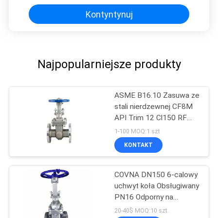
Kontyntynuj
Najpopularniejsze produkty
ASME B16.10 Zasuwa ze
stali nierdzewnej CF8M
API Trim 12 Cl150 RF
Zasuwa kołnierzowa
1-100 MOQ:1 szt
KONTAKT
COVNA DN150 6-calowy
uchwyt koła Obsługiwany
PN16 Odporny na
wysokie ciśnienie koniec
20-40$ MOQ:10 szt.